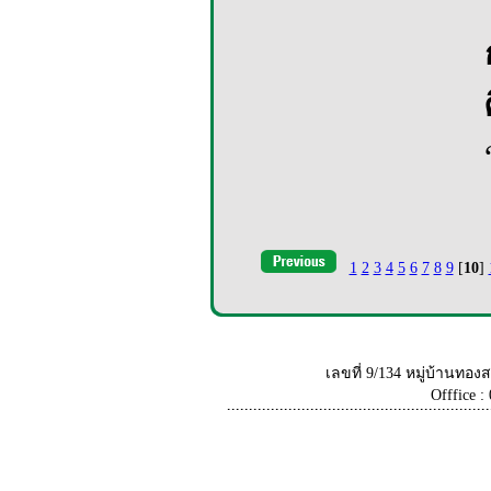
1
2
3
4
5
6
7
8
9
[
10
]
เลขที่ 9/134 หมู่บ้านท
Offfice :