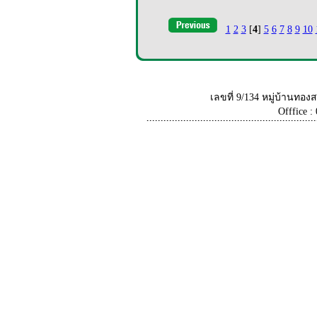
1
2
3
[
4
]
5
6
7
8
9
10
เลขที่ 9/134 หมู่บ้านท
Offfice :