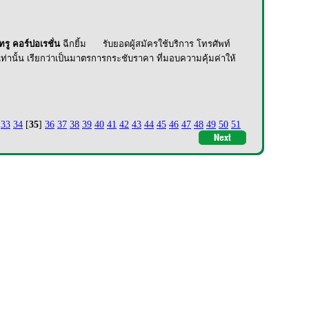
รู คอร์ปอเรชั่น
ฉีกยิ้ม
รับยอดผู้สมัครใช้บริการ โทรศัพท์
่านั้น เรียกว่าเป็นมาตรการกระชับราคา ที่มอบความคุ้มค่าให้
33
34
[
35
]
36
37
38
39
40
41
42
43
44
45
46
47
48
49
50
51