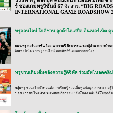
บริษัท ทรู ดิจิตอล คอนเท้นท์ แอนด์ มีเดีย 
ร์
ช่องเกมทรูวิชั่นส์ 67
จัดงาน
“BIG ROADS
INTERNATIONAL GAME ROADSHOW 2
ทรูออนไลน์ ใจดีชวน ลูกค้าไฮ-สปีด อินเทอร์เน็ต ดูห
บมจ.ทรู คอร์ปอเรชั่น โดย
นางจามรี นิตยวรรณ รองผู้อำนวยการด้าน
อินเทอร์เน็ต จากทรูออนไลน์ มอบสิทธิพิเศษอย่างต่อเนื่อง
ทรูชวนเติมเต็มคลังความรู้ดิจิทัล ร่วมอัพโหลดคลิ
กลุ่มทรู ชวนสร้างสังคมแห่งการเรียนรู้ ร่วมเพิ่มพูนข้อมูล สาระความรู้
ของเยาวชนไทยทั่วประเทศกับกิจกรรม
”
อัพโหลดคลิปวิดีโอสุดฮิ