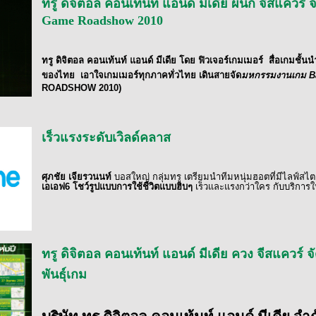
ทรู ดิจิตอล คอนเท้นท์ แอนด์ มีเดีย ผนึก จีสแควร
Game Roadshow 2010
ทรู ดิจิตอล คอนเท้นท์ แอนด์ มีเดีย โดย ฟิวเจอร์เกมเมอร์
สื่อเกมชั้นน
ของไทย
เอาใจเกมเมอร์ทุกภาคทั่วไทย เดินสายจัด
มหกรรมงานเกม
B
ROADSHOW 2010
)
เร็วแรงระดับเวิลด์คลาส
ศุภชัย เจียรวนนท์
บอสใหญ่ กลุ่มทรู เตรียม
นำทีมหนุ่มฮอตที่มีไลฟ์สไ
เอเอฟ6
โชว์รูปแบบการใช้ชีวิตแบบฮิบๆ
เร็วและแรงกว่าใคร กับบริการ
ทรู ดิจิตอล คอนเท้นท์ แอนด์ มีเดีย ควง จีสแค
พันธุ์เกม