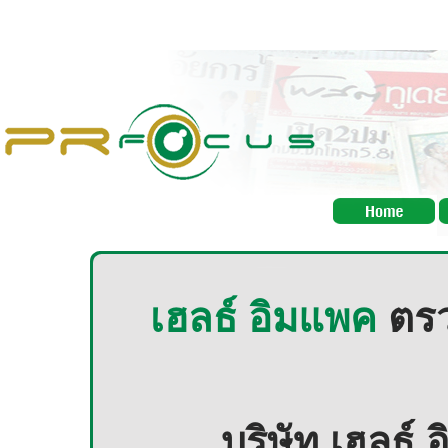
เฮลธ์ อิมแพค
ตร
บริษัท เฮลธ์ 