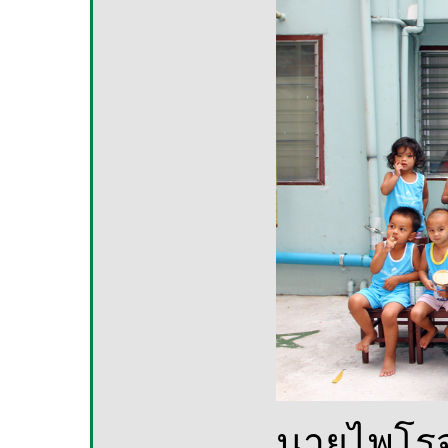
นายไพโรจ