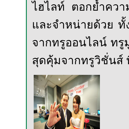
ไฮไลท์ ตอกย้ำความ
และจำหน่ายด้วย ทั้
จากทรูออนไลน์ ทรู
สุดคุ้มจากทรูวิชั่นส์