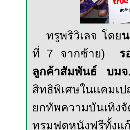
ทรูพริวิเลจ โดย
น
ที่ 7 จากซ้าย)
ร
ลูกค้าสัมพันธ์
บมจ.
สิทธิพิเศษในแคมเ
ยกทัพความบันเทิงจั
ทรูมูฟดูหนังฟรีทั้