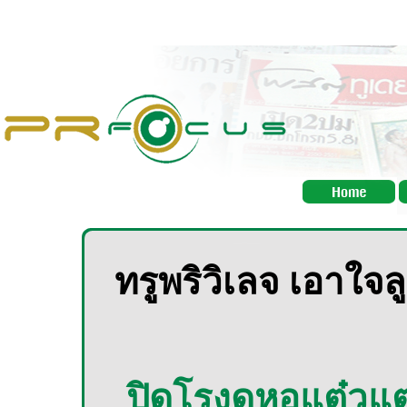
ทรูพริวิเลจ เอาใจลู
ปิดโรงดูหอแต๋วแต