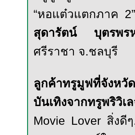
“
หอแต๋วแตกภาค 2
สุดารัตน์ บุตร
ศรีราชา จ.ชลบุรี
ลูกค้าทรูมูฟที่จัง
บันเทิงจากทรูพริวิเ
Movie Lover
สิ่งดี