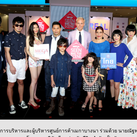
รบริหารและผู้บริหารศูนย์การค้าเมกาบางนา ร่วมด้วย นายณัฐพร 