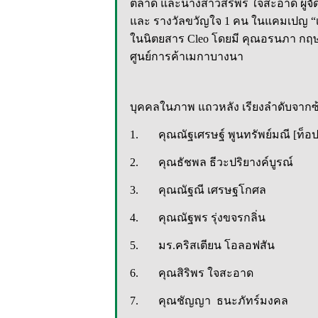
ตลาด และนางสาวสิริพร ใจสะอาด ผู้จั
และ รางวัลขวัญใจ 1 คน ในแคมเปญ “เมกา
ในนิตยสาร Cleo โดยมี คุณอรนภา กฤษฎ
ศูนย์การค้าเมกาบางนา
บุคคลในภาพ แถวหลัง เรียงลำดับจากซ
1. คุณณัฐเศรษฐ์ พูนทรัพย์มณี [ท็อป
2. คุณธัชพล ธีวะปริยางค์บูรณ์ ผ
3. คุณณัฐณี เศรษฐโกศล ผู้ชน
4. คุณณัฐพร รุ่งขจรกลิ่น ผู
5. มร.คริสเตียน โอลอฟสัน ปร
6. คุณสิริพร ใจสะอาด ผู้จัด
7. คุณชัญญา ธนะภัทร์มงคล ผู้