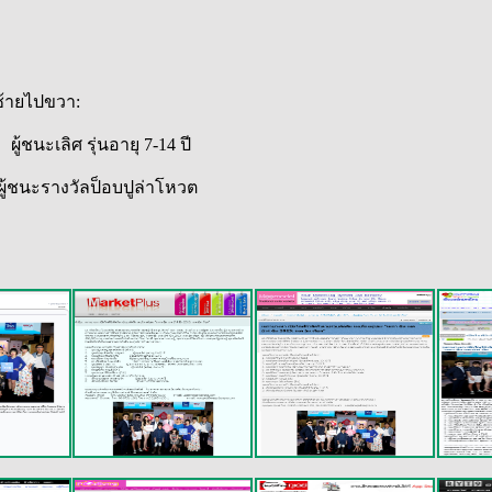
ทจินดา [ไก่]
ซ้ายไปขวา:
ะเลิศ รุ่นอายุ 7-14 ปี
นะรางวัลป็อบปูล่าโหวต