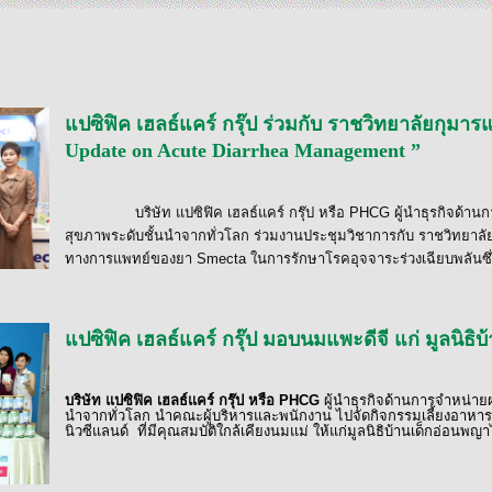
แปซิฟิค เฮลธ์แคร์ กรุ๊ป ร่วมกับ ราชวิทยาลัยกุม
Update on Acute Diarrhea Management ”
บริษัท แปซิฟิค เฮลธ์แคร์ กรุ๊ป หรือ
PHCG
ผู้นำธุรกิจด้า
สุขภาพระดับชั้นนำจากทั่วโลก ร่วมงานประชุมวิชาการกับ ราชวิทยาลั
ทางการแพทย์ของยา
Smecta
ในการรักษาโรคอุจจาระร่วงเฉียบพลันซึ
แปซิฟิค เฮลธ์แคร์ กรุ๊ป มอบนมแพะดีจี แก่ มูลนิธ
บริษัท แปซิฟิค เฮลธ์แคร์ กรุ๊ป หรือ
PHCG
ผู้นำธุรกิจด้านการจำหน่าย
นำจากทั่วโลก นำคณะผู้บริหารและพนักงาน ไปจัดกิจกรรมเลี้ยงอาห
นิวซีแลนด์
ที่มีคุณสมบัติใกล้เคียงนมแม่ ให้แก่มูลนิธิบ้านเด็กอ่อนพญ