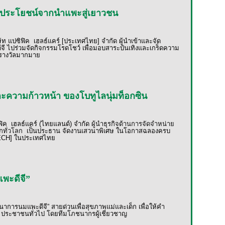
ุณประโยชน์จากนำแพะสู่เยาวชน
ษัท แปซิฟิค
เฮลธ์แคร์
[
ประเทศไทย
]
จำกัด ผู้นำเข้าและจัด
ีจี ไปร่วมจัดกิจกรรมโรดโชว์ เพื่อมอบสาระบันเทิงและเกร็ดความ
งรางวัลมากมาย
ละความก้าวหน้า ของโบทูไลนุ่มท็อกซิน
ฟิค
เฮลธ์แคร์ (ไทยแลนด์) จำกัด
ผู้นำธุรกิจด้านการจัดจำหน่าย
กทั่วโลก
เป็นประธาน จัดงานเสวนาพิเศษ ในโอกาสฉลองครบ
ECH]
ในประเทศไทย
แพะดีจี”
นาการนมแพะดีจี” สายด่วนเพื่อสุขภาพแม่และเด็ก เพื่อให้คำ
่ ประชาชนทั่วไป โดยทีมโภชนากรผู้เชี่ยวชาญ