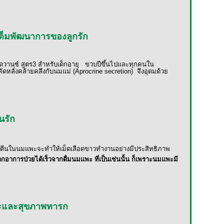
มเต็มพัฒนาการของลูกรัก
ดวานซ์ สูตร
3
สำหรับเด็กอายุ
ขวบปีขึ้นไปและทุกคนใน
ดหลั่งคล้ายคลึงกับนมแม่
(Aprocrine secretion)
จึงอุดมด้วย
นรัก
 โปรตีนในนมแพะจะทำให้เม็ดเลือดขาวทำงานอย่างมีประสิทธิภาพ
าการป่วยได้เร็วจากดื่มนมแพะ ที่เป็นเช่นนั้น ก็เพราะนมแพะมี
พะและสุขภาพทารก