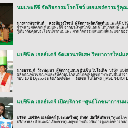
นมแพะดีจี จัดกิจกรรมโรดโชว์ เผยแพร่ความรู้ค
นางสาวพัชรนันท์
คงธนัยรุ่งโรจน์
ผู้จัดการผลิตภัณฑ์
นมแพะดีจี บริ
จำหน่ายผลิตภัณฑ์นมแพะดีจี จากประเทศนิวซีแลนด์ ได้นำกลุ่มพี่แพะด
รู้เกี่ยวกับคุณประโยชน์จากนมแพะ ผ่านกิจกรรมเล่นเกมส์และแจกขอ
แปซิฟิค เฮลธ์แคร์ จัดเสวนาพิเศษ วิทยาการใหม่แ
นายอารมภ์
วีระพัฒนา
ผู้จัดการแผนก อิปเซ็น ไบโอเท็ค
บริษัท แปซิ
ผลิตภัณฑ์เวชภัณฑ์และสินค้าอุปโภคบริโภคเพื่อสุขภาพระดับชั้นนำจา
รอบ
10
ปี
Dysport
ผลิตภัณฑ์ของ
อิปเซ่น ไบโอเท็ค
[IPSEN-BIOT
แปซิฟิค เฮลธ์แคร์ เปิดบริการ “ศูนย์โภชนาการนม
บริษัท แปซิฟิค เฮลธ์แคร์ (ประเทศไทย) จำกัด
เปิดให้บริการ “
ศูนย์โภช
ปรึกษาและคำแนะนำเรื่องการดูแลสุขภาพเกี่ยวกับการดูแลเด็กทารกแก