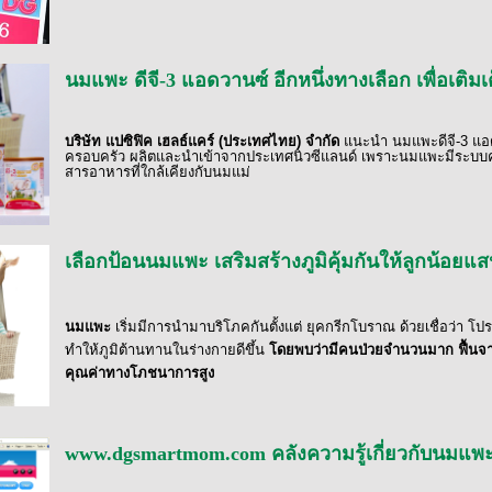
นมแพะ ดีจี-3 แอดวานซ์ อีกหนึ่งทางเลือก เพื่อเติ
บริษัท แปซิฟิค เฮลธ์แคร์ (ประเทศไทย) จำกัด
แนะนำ นมแพะดีจี
-3
แอ
ครอบครัว ผลิตและนำเข้าจากประเทศนิวซีแลนด์ เพราะนมแพะมีระบบคั
สารอาหารที่ใกล้เคียงกับนมแม่
เลือกป้อนนมแพะ เสริมสร้างภูมิคุ้มกันให้ลูกน้อยแส
นมแพะ
เริ่มมีการนำมาบริโภคกันตั้งแต่ ยุคกรีกโบราณ ด้วยเชื่อว่า
ทำให้ภูมิต้านทานในร่างกายดีขึ้น
โดยพบว่ามีคนป่วยจำนวนมาก ฟื้นจากอ
คุณค่าทางโภชนาการสูง
www.dgsmartmom.com คลังความรู้เกี่ยวกับนมแ